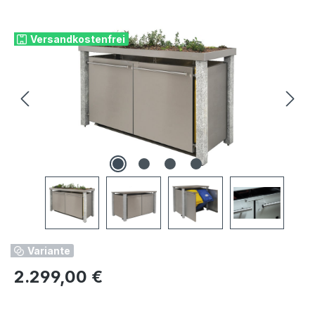
Bildergalerie überspringen
Versandkostenfrei
Variante
Regulärer Preis:
2.299,00 €