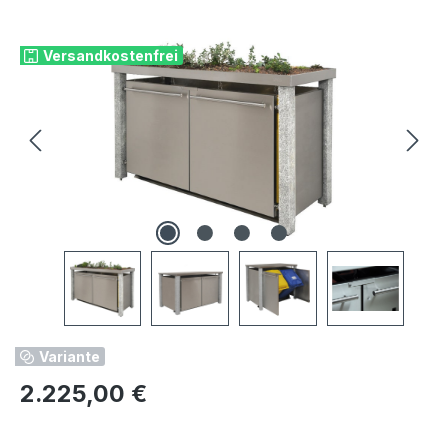
Bildergalerie überspringen
Versandkostenfrei
Variante
Regulärer Preis:
2.225,00 €