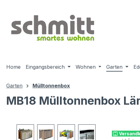
m Hauptinhalt springen
Zur Suche springen
Zur Hauptnavigation springen
Home
Eingangsbereich
Wohnen
Garten
Ed
Garten
Mülltonnenbox
MB18 Mülltonnenbox Lär
Bildergalerie überspringen
Versandk