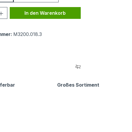
 Anzahl: Gib den gewünschten Wert ein 
In den Warenkorb
mmer:
M3200.018.3
eferbar
Großes Sortiment