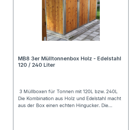
MB8 3er Mülltonnenbox Holz - Edelstahl
120 / 240 Liter
3 Müllboxen für Tonnen mit 120L bzw. 240L
Die Kombination aus Holz und Edelstahl macht
aus der Box einen echten Hingucker. Die
Verkleidung der hochwertigen Mülltonnenbox
besteht aus Lärche bzw. Douglasie.Das Dach
sowie der Rahmen sind aus hochwertigem