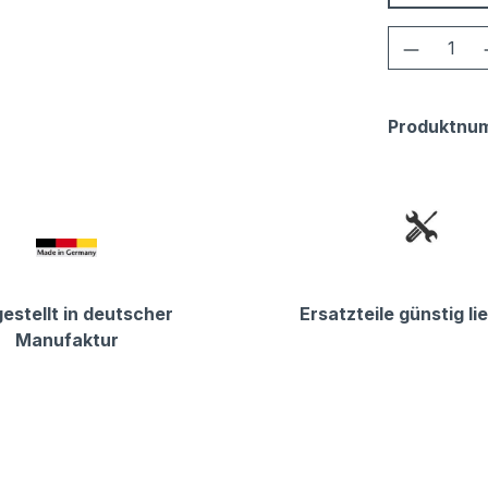
Produkt
Produktnu
estellt in deutscher
Ersatzteile günstig li
Manufaktur