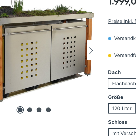
1.999,
Preise inkl
Versandko
Versandfer
auswä
Dach
Flachdach
ausw
Größe
120 Liter
au
Schloss
mit Versc