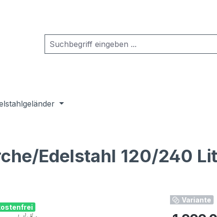
elstahlgeländer
che/Edelstahl 120/240 Lit
Variante
ostenfrei
Regulärer Pr