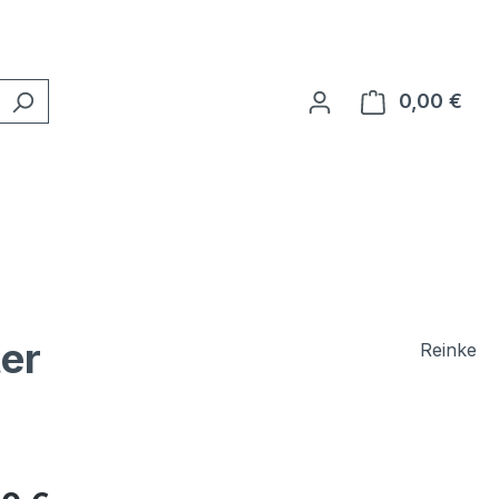
0,00 €
Ware
er
Reinke
eis: