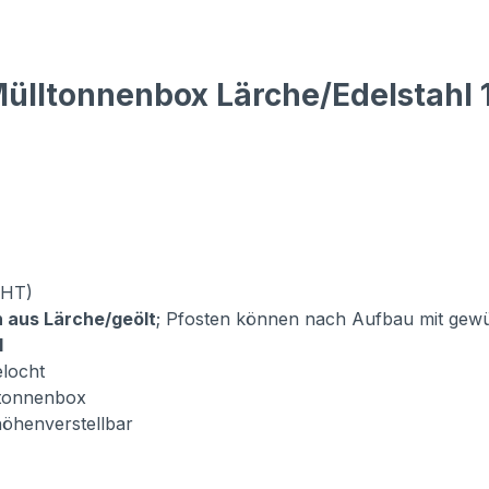
ülltonnenbox Lärche/Edelstahl 1
BHT)
 aus Lärche/geölt
; Pfosten können nach Aufbau mit gew
l
elocht
ltonnenbox
 höhenverstellbar