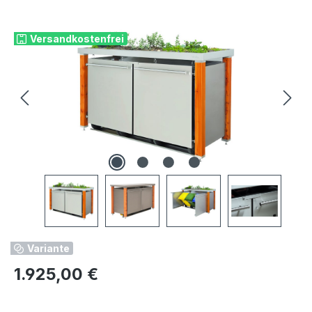
Bildergalerie überspringen
Versandkostenfrei
Variante
Regulärer Preis:
1.925,00 €