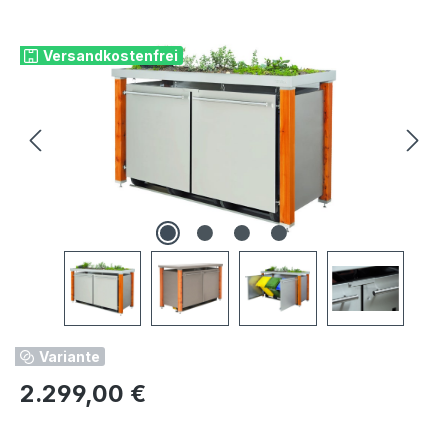
Bildergalerie überspringen
Versandkostenfrei
Variante
Regulärer Preis:
2.299,00 €