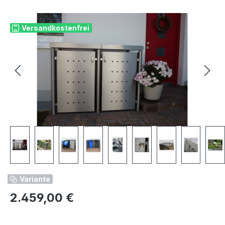
Bildergalerie überspringen
Versandkostenfrei
Variante
Regulärer Preis:
2.459,00 €