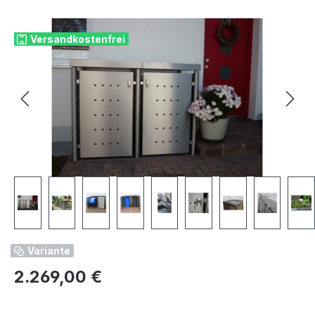
Bildergalerie überspringen
Versandkostenfrei
Variante
Regulärer Preis:
2.269,00 €