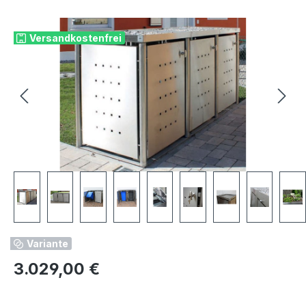
Bildergalerie überspringen
Versandkostenfrei
Variante
Regulärer Preis:
3.029,00 €