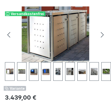
Bildergalerie überspringen
Versandkostenfrei
Variante
Regulärer Preis:
3.439,00 €