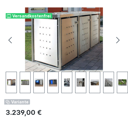
Bildergalerie überspringen
Versandkostenfrei
Variante
Regulärer Preis:
3.239,00 €