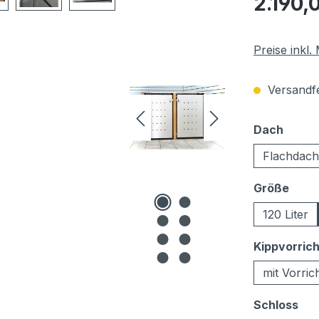
2.190,
Preise inkl
Versandfer
auswä
Dach
Flachdach
ausw
Größe
120 Liter
Kippvorric
mit Vorric
au
Schloss