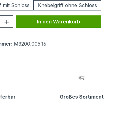
f mit Schloss
Knebelgriff ohne Schloss
 Anzahl: Gib den gewünschten Wert ein 
In den Warenkorb
mmer:
M3200.005.16
eferbar
Großes Sortiment