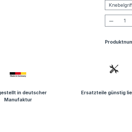
Knebelgrif
Produkt
Produktnu
estellt in deutscher
Ersatzteile günstig li
Manufaktur