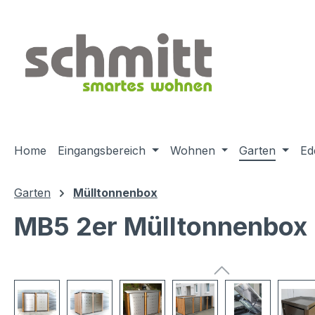
m Hauptinhalt springen
Zur Suche springen
Zur Hauptnavigation springen
Home
Eingangsbereich
Wohnen
Garten
Ed
Garten
Mülltonnenbox
MB5 2er Mülltonnenbox Ho
Bildergalerie überspringen