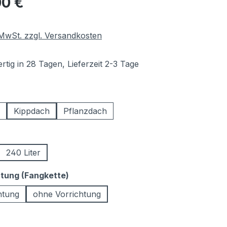
00 €
. MwSt. zzgl. Versandkosten
tig in 28 Tagen, Lieferzeit 2-3 Tage
hlen
Kippdach
Pflanzdach
ählen
240 Liter
auswählen
htung (Fangkette)
htung
ohne Vorrichtung
swählen