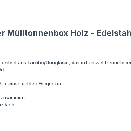
 Mülltonnenbox Holz - Edelstahl
 besteht aus
Lärche/Douglasie
, das mit umweltfreundliche
hl
.
Box einen echten Hingucker.
f
zusammen:
zdach ....