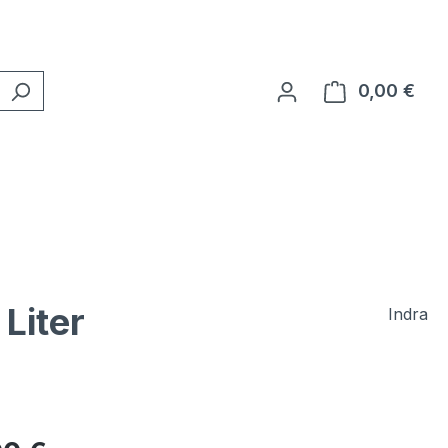
0,00 €
Ware
Liter
Indra
eis: