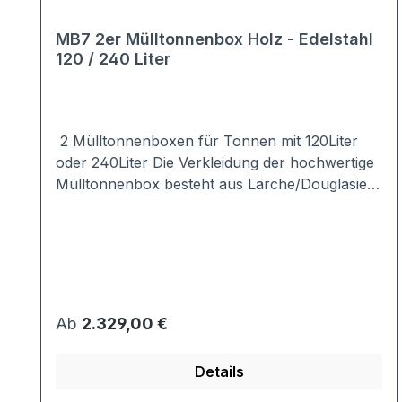
MB7 2er Mülltonnenbox Holz - Edelstahl
120 / 240 Liter
2 Mülltonnenboxen für Tonnen mit 120Liter
oder 240Liter Die Verkleidung der hochwertige
Mülltonnenbox besteht aus Lärche/Douglasie,
das mit umweltfreundlichem Holzöl behandelt
ist.Das Dach sowie der Rahmensind aus
hochwertigem Edelstahl.Die Kombination aus
Holz und Edelstahl macht aus der Box einen
echten Hingucker.Stellen Sie sich Ihre
Mülltonnenbox nach Ihrem Bedarf
Regulärer Preis:
Ab
2.329,00 €
zusammen:120 / 240 Liter - mit / ohne
Verschluss - mit / ohne Pflanzdach ....
Details
Material:Verkleidung: Lärche/DouglasieDach +
Rahmen: Edelstahlin Deutschland gefertigt