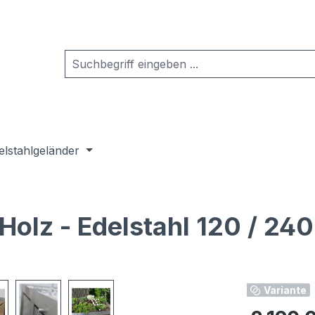
elstahlgeländer
lz - Edelstahl 120 / 240 
Variante
Regulärer Pr