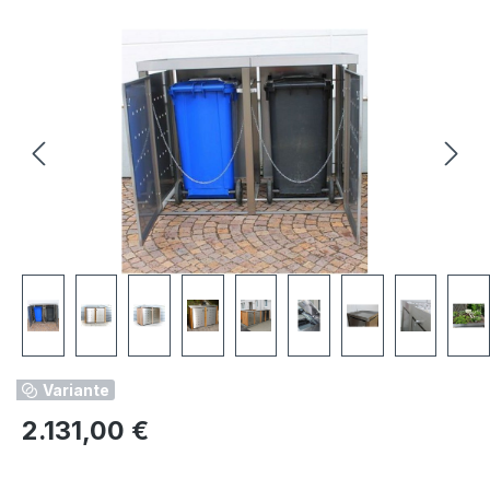
Bildergalerie überspringen
Variante
Regulärer Preis:
2.131,00 €