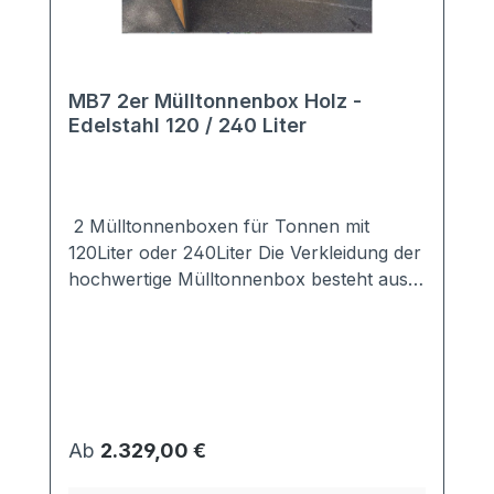
MB7 2er Mülltonnenbox Holz -
Edelstahl 120 / 240 Liter
2 Mülltonnenboxen für Tonnen mit
120Liter oder 240Liter Die Verkleidung der
hochwertige Mülltonnenbox besteht aus
Lärche/Douglasie, das mit
umweltfreundlichem Holzöl behandelt
ist.Das Dach sowie der Rahmensind aus
hochwertigem Edelstahl.Die Kombination
aus Holz und Edelstahl macht aus der Box
einen echten Hingucker.Stellen Sie sich
Regulärer Preis:
Ab
2.329,00 €
Ihre Mülltonnenbox nach Ihrem Bedarf
zusammen:120 / 240 Liter - mit / ohne