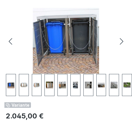
Bildergalerie überspringen
Variante
Regulärer Preis:
2.045,00 €