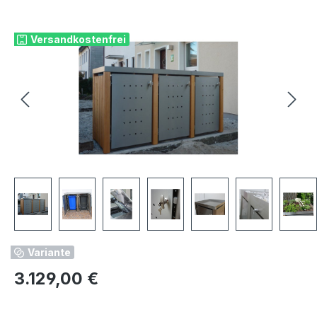
Bildergalerie überspringen
Versandkostenfrei
Variante
Regulärer Preis:
3.129,00 €