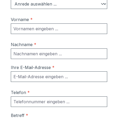
Bodenschiene & Fangkette)
abschließbarer Knebelgriff
Material:Verkleidung: Lärche bzw.
Vorname
*
Douglasie Dach + Rahmen: Edelstahl
V2Ain Deutschland gefertigt Maße:120
Liter:211x100x75 cm (BHT)240
Liter:243x118x86 cm (BHT)
Nachname
*
Aufbau:Die Mülltonnenbox wird komplett
vormontiert frei Bordsteinkante auf
Einwegpaletten geliefert.Ein
Zusammenbauen ist nicht mehr
Ihre E-Mail-Adresse
*
notwendig.Befestigung am Boden ist
möglich
Telefon
*
Betreff
*