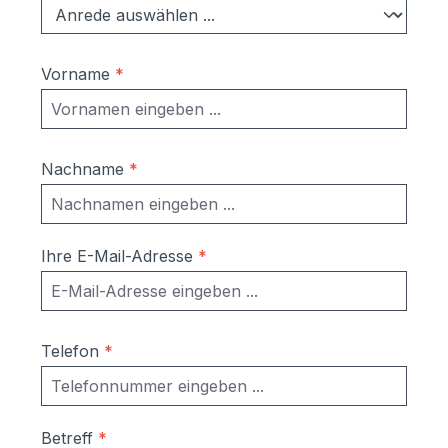
Bodenschiene & Fangkette)
abschließbarer Knebelgriff
Material:Verkleidung: Lärche bzw.
Vorname
*
Douglasie Dach + Rahmen: Edelstahl
V2Ain Deutschland gefertigt Maße:120
Liter:211x100x75 cm (BHT)240
Liter:243x118x86 cm (BHT)
Nachname
*
Aufbau:Die Mülltonnenbox wird komplett
vormontiert frei Bordsteinkante auf
Einwegpaletten geliefert.Ein
Zusammenbauen ist nicht mehr
Ihre E-Mail-Adresse
*
notwendig.Befestigung am Boden ist
möglich
Telefon
*
Betreff
*