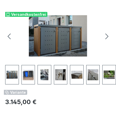
Bildergalerie überspringen
Versandkostenfrei
Variante
Regulärer Preis:
3.145,00 €