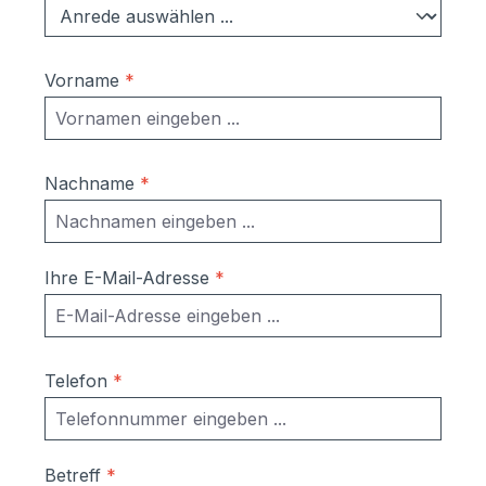
Bodenschiene & Fangkette)
abschließbarer Knebelgriff
Material:Verkleidung: Lärche bzw.
Vorname
*
Douglasie Dach + Rahmen: Edelstahl
V2Ain Deutschland gefertigt Maße:120
Liter:211x100x75 cm (BHT)240
Liter:243x118x86 cm (BHT)
Nachname
*
Aufbau:Die Mülltonnenbox wird komplett
vormontiert frei Bordsteinkante auf
Einwegpaletten geliefert.Ein
Zusammenbauen ist nicht mehr
Ihre E-Mail-Adresse
*
notwendig.Befestigung am Boden ist
möglich
Telefon
*
Betreff
*