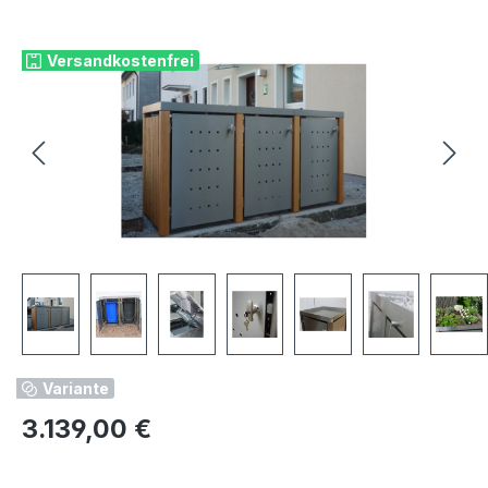
Bildergalerie überspringen
Versandkostenfrei
Variante
Regulärer Preis:
3.139,00 €