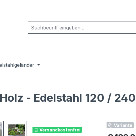
elstahlgeländer
lz - Edelstahl 120 / 240 
Variante
Versandkostenfrei
Regulärer Pr