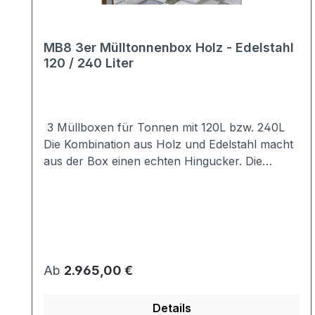
MB8 3er Mülltonnenbox Holz - Edelstahl
120 / 240 Liter
3 Müllboxen für Tonnen mit 120L bzw. 240L
Die Kombination aus Holz und Edelstahl macht
aus der Box einen echten Hingucker. Die
Verkleidung der hochwertigen Mülltonnenbox
besteht aus Lärche bzw. Douglasie.Das Dach
sowie der Rahmen sind aus hochwertigem
Edelstahl. Durch die Edelstahlkonstruktion des
Rahmens und der Robustheit des Holzes ist die
Box sehr witterungsbeständig. Auch die
Regulärer Preis:
Ab
2.965,00 €
Abstandshalter und Scharniere sind aus
Edelstahl, so dass die gesamte Mülltonnenbox
Details
sehr langlebig ist.Stellen Sie sich Ihre