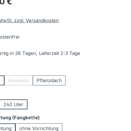
00 €
. MwSt. zzgl. Versandkosten
stenfrei
tig in 28 Tagen, Lieferzeit 2-3 Tage
hlen
h
Kippdach
Pflanzdach
(Diese Option ist zurzeit nicht verfügbar.)
ählen
240 Liter
auswählen
htung (Fangkette)
htung
ohne Vorrichtung