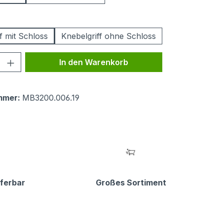
swählen
f mit Schloss
Knebelgriff ohne Schloss
 Anzahl: Gib den gewünschten Wert ein 
In den Warenkorb
mmer:
MB3200.006.19
eferbar
Großes Sortiment