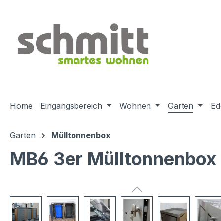
m Hauptinhalt springen
Zur Suche springen
Zur Hauptnavigation springen
Home
Eingangsbereich
Wohnen
Garten
Ed
Garten
Mülltonnenbox
MB6 3er Mülltonnenbox Ho
Bildergalerie überspringen