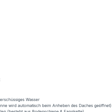
t
berschüssiges Wasser
onne wird automatisch beim Anheben des Daches geöffnet)
llen (besteht aus Bodenschiene & Fangkette)