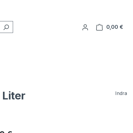
0,00 €
Ware
Liter
Indra
eis: