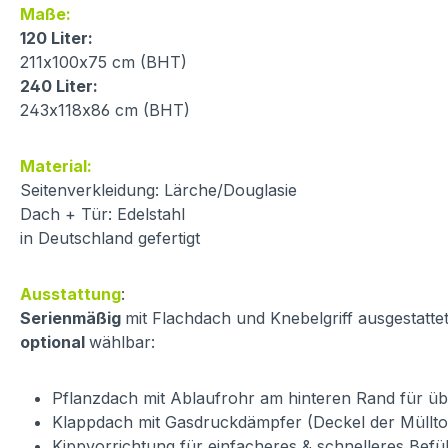
Maße:
120 Liter:
211x100x75 cm (BHT)
240 Liter:
243x118x86 cm (BHT)
Material:
Seitenverkleidung: Lärche/Douglasie
Dach + Tür: Edelstahl
in Deutschland gefertigt
Ausstattung
:
Serienmäßig
mit Flachdach und Knebelgriff ausgestatte
optional
wählbar:
Pflanzdach mit Ablaufrohr am hinteren Rand für ü
Klappdach mit Gasdruckdämpfer (Deckel der Müllt
Kippvorrichtung für einfacheres & schnelleres Befü