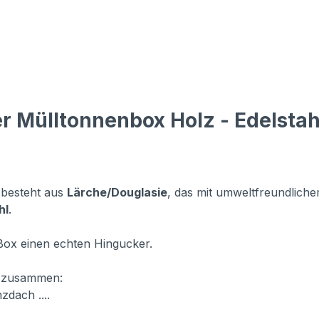
 Mülltonnenbox Holz - Edelstahl
 besteht aus
Lärche/Douglasie
, das mit umweltfreundliche
hl
.
Box einen echten Hingucker.
f
zusammen:
zdach ....