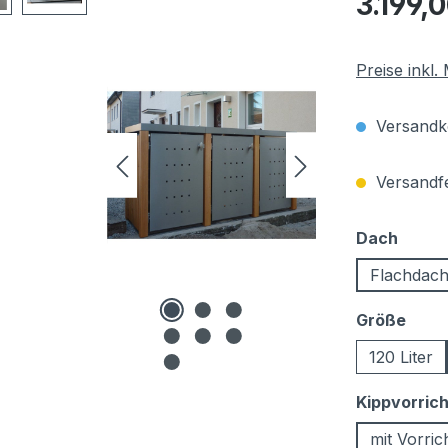
3.199,
Preise inkl
Versandko
Versandfer
auswä
Dach
Flachdac
ausw
Größe
120 Liter
Kippvorric
mit Vorric