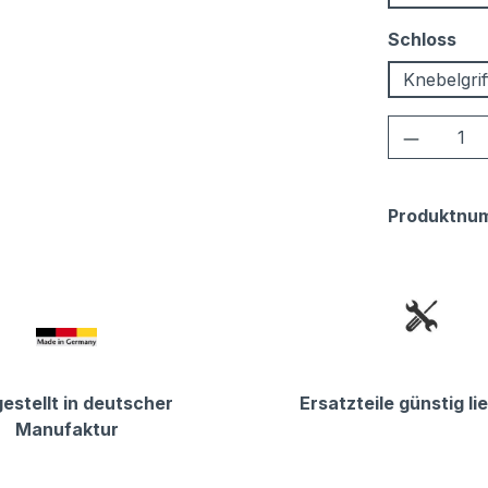
au
Schloss
Knebelgrif
Produkt
Produktnu
estellt in deutscher
Ersatzteile günstig li
Manufaktur