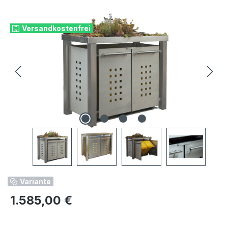
Bildergalerie überspringen
Versandkostenfrei
Variante
Regulärer Preis:
1.585,00 €