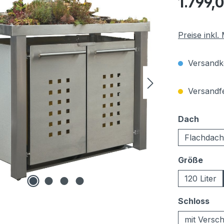
1.799,
Preise inkl
Versandko
Versandfer
auswä
Dach
Flachdach
ausw
Größe
120 Liter
au
Schloss
mit Versch