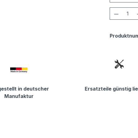
Produkt
Produktnu
estellt in deutscher
Ersatzteile günstig li
Manufaktur