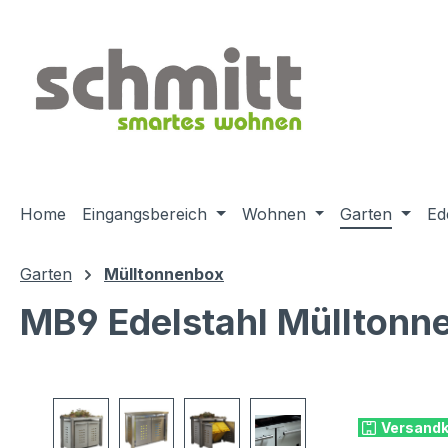
m Hauptinhalt springen
Zur Suche springen
Zur Hauptnavigation springen
Home
Eingangsbereich
Wohnen
Garten
Ed
Garten
Mülltonnenbox
MB9 Edelstahl Mülltonn
Bildergalerie überspringen
Versandk