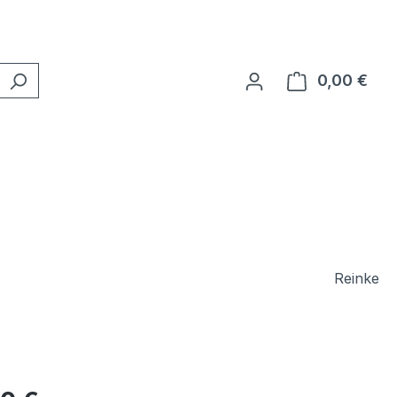
0,00 €
Ware
Reinke
eis: