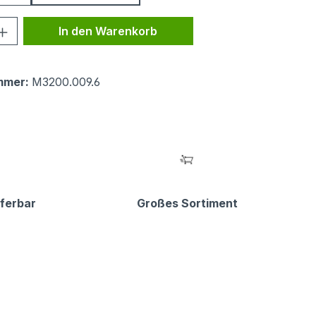
 Anzahl: Gib den gewünschten Wert ein 
In den Warenkorb
mmer:
M3200.009.6
eferbar
Großes Sortiment