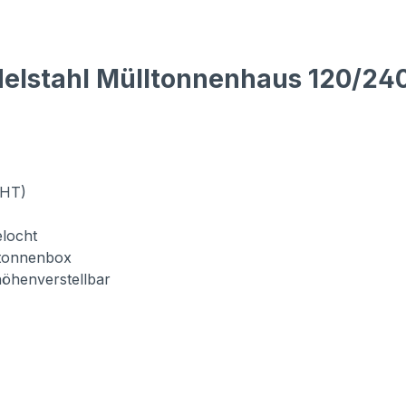
elstahl Mülltonnenhaus 120/240
BHT)
elocht
ltonnenbox
 höhenverstellbar