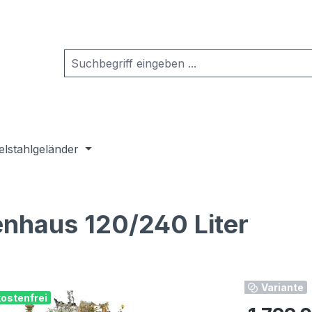
elstahlgeländer
enhaus 120/240 Liter
Variante
ostenfrei
Regulärer Pr