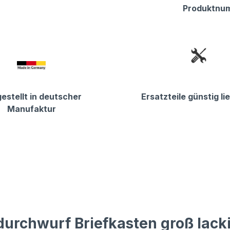
Produktnu
estellt in deutscher
Ersatzteile günstig li
Manufaktur
urchwurf Briefkasten groß lack