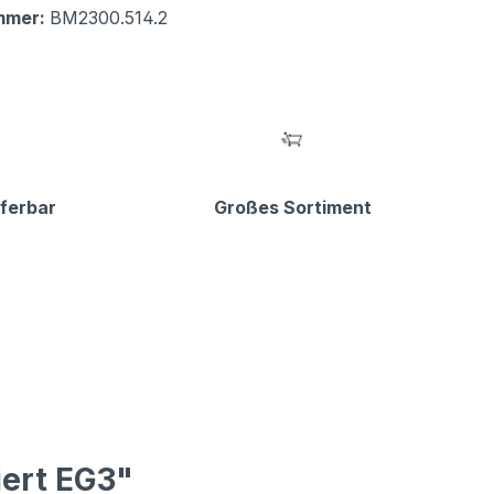
mmer:
BM2300.514.2
eferbar
Großes Sortiment
iert EG3"