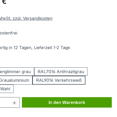
 €
. MwSt. zzgl. Versandkosten
stenfrei
tig in 12 Tagen, Lieferzeit 1-2 Tage
ählen
englimmer grau
RAL7016 Anthrazitgrau
Graualuminium
RAL9016 Verkehrsweiß
 Wahl
 Anzahl: Gib den gewünschten Wert ein 
In den Warenkorb