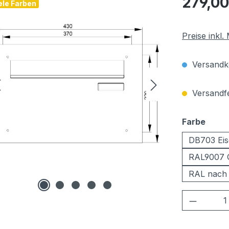
279,00
ele Farben
Preise inkl
Versandko
Versandfer
ausw
Farbe
DB703 Eis
RAL9007 
RAL nach
Produkt