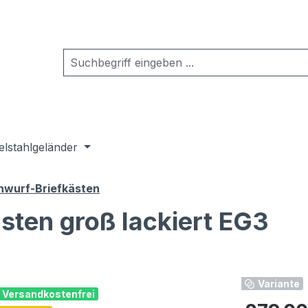
elstahlgeländer
wurf-Briefkästen
sten groß lackiert EG3
Variante
Versandkostenfrei
Regulärer Pr