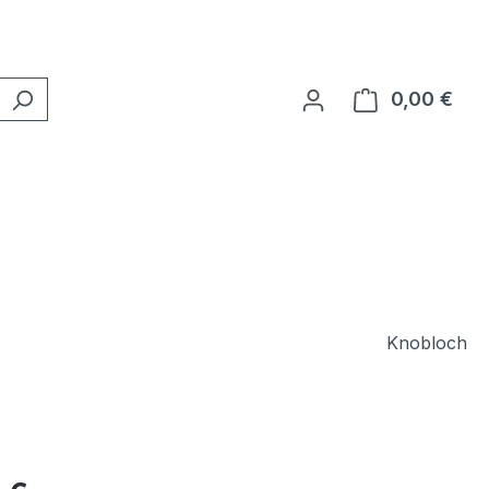
0,00 €
Ware
Knobloch
eis: