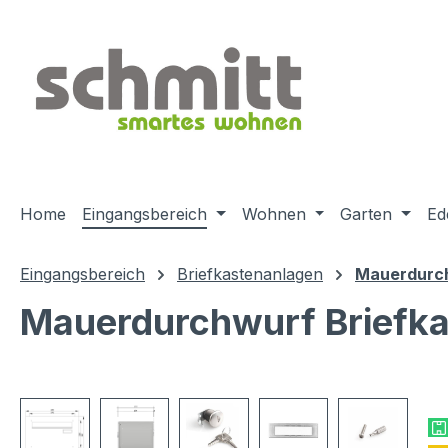
m Hauptinhalt springen
Zur Suche springen
Zur Hauptnavigation springen
Home
Eingangsbereich
Wohnen
Garten
Ed
Eingangsbereich
Briefkastenanlagen
Mauerdurch
Mauerdurchwurf Briefka
Bildergalerie überspringen