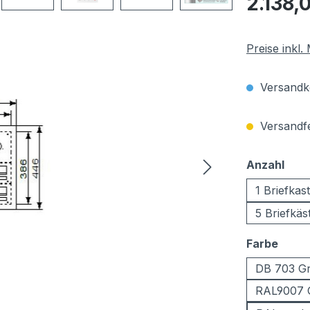
2.138,
Preise inkl
Versandko
Versandfer
aus
Anzahl
1 Briefkas
5 Briefkäs
ausw
Farbe
DB 703 Gr
RAL9007 