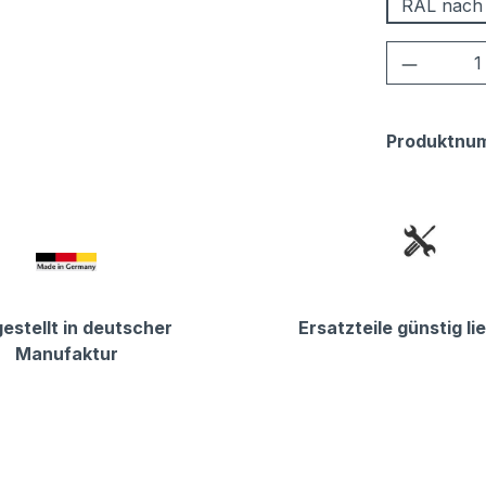
RAL nach
Produkt
Produktnu
estellt in deutscher
Ersatzteile günstig li
Manufaktur