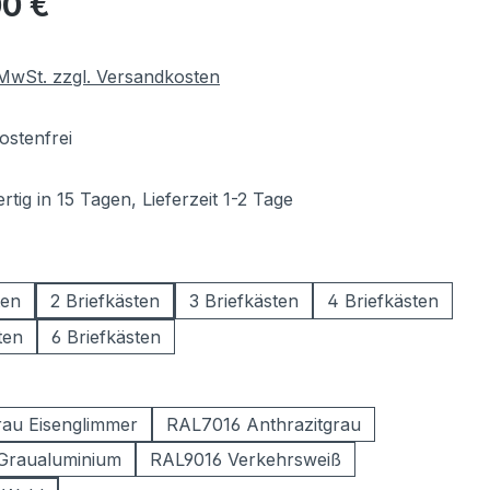
00 €
. MwSt. zzgl. Versandkosten
stenfrei
tig in 15 Tagen, Lieferzeit 1-2 Tage
wählen
ten
2 Briefkästen
3 Briefkästen
4 Briefkästen
ten
6 Briefkästen
ählen
au Eisenglimmer
RAL7016 Anthrazitgrau
Graualuminium
RAL9016 Verkehrsweiß