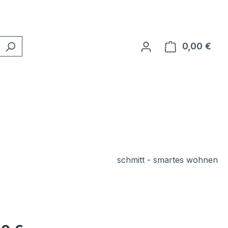
0,00 €
Ware
schmitt - smartes wohnen
eis: