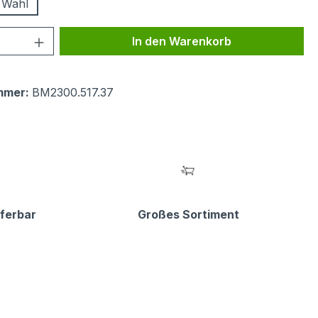
 Wahl
 Anzahl: Gib den gewünschten Wert ein 
In den Warenkorb
mmer:
BM2300.517.37
eferbar
Großes Sortiment