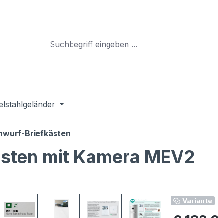
elstahlgeländer
wurf-Briefkästen
asten mit Kamera MEV2
Variante
Regulärer Pr