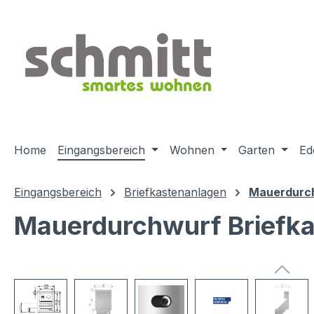
m Hauptinhalt springen
Zur Suche springen
Zur Hauptnavigation springen
Home
Eingangsbereich
Wohnen
Garten
Ed
Eingangsbereich
Briefkastenanlagen
Mauerdurch
Mauerdurchwurf Briefk
Bildergalerie überspringen