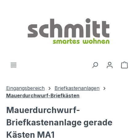
Zum Hauptinhalt springen
Ware
Eingangsbereich
Briefkastenanlagen
Mauerdurchwurf-Briefkästen
Mauerdurchwurf-
Briefkastenanlage gerade
Kästen MA1