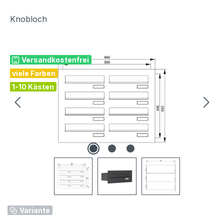
Knobloch
Bildergalerie überspringen
Versandkostenfrei
viele Farben
1-10 Kästen
Variante