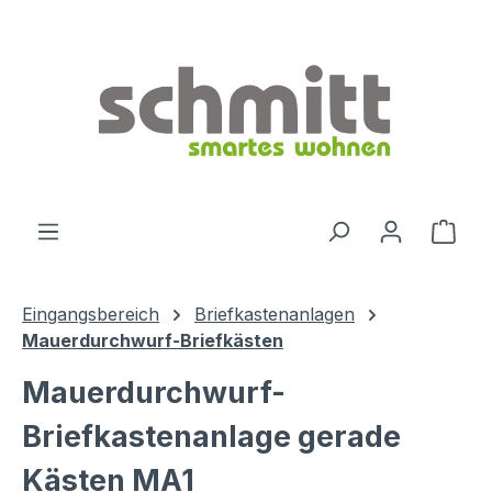
Zum Hauptinhalt springen
Ware
Eingangsbereich
Briefkastenanlagen
Mauerdurchwurf-Briefkästen
Mauerdurchwurf-
Briefkastenanlage gerade
Kästen MA1