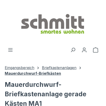
Zum Hauptinhalt springen
Ware
Eingangsbereich
Briefkastenanlagen
Mauerdurchwurf-Briefkästen
Mauerdurchwurf-
Briefkastenanlage gerade
Kästen MA1