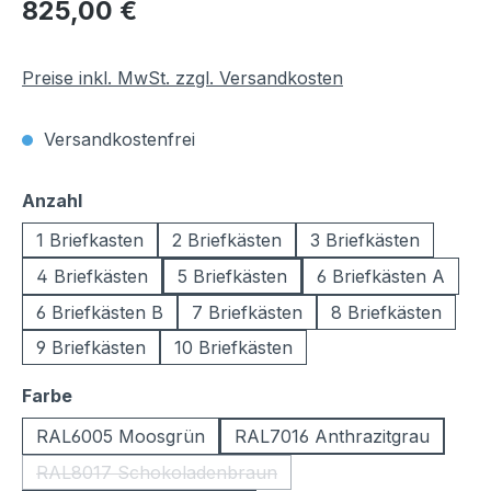
Regulärer Preis:
825,00 €
Preise inkl. MwSt. zzgl. Versandkosten
Versandkostenfrei
auswählen
Anzahl
1 Briefkasten
2 Briefkästen
3 Briefkästen
4 Briefkästen
5 Briefkästen
6 Briefkästen A
6 Briefkästen B
7 Briefkästen
8 Briefkästen
9 Briefkästen
10 Briefkästen
auswählen
Farbe
RAL6005 Moosgrün
RAL7016 Anthrazitgrau
RAL8017 Schokoladenbraun
(Diese Option ist zurzeit nicht verfügbar.)