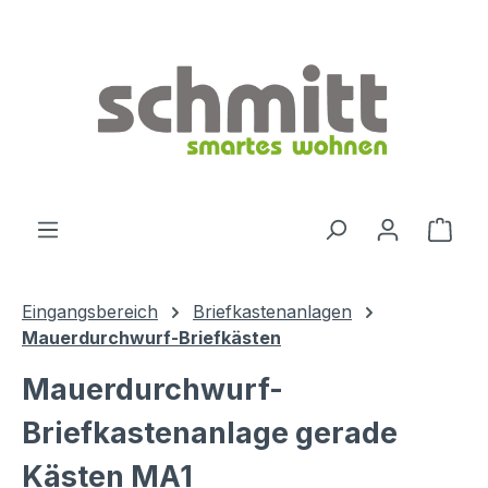
Zum Hauptinhalt springen
Ware
Eingangsbereich
Briefkastenanlagen
Mauerdurchwurf-Briefkästen
Mauerdurchwurf-
Briefkastenanlage gerade
Kästen MA1