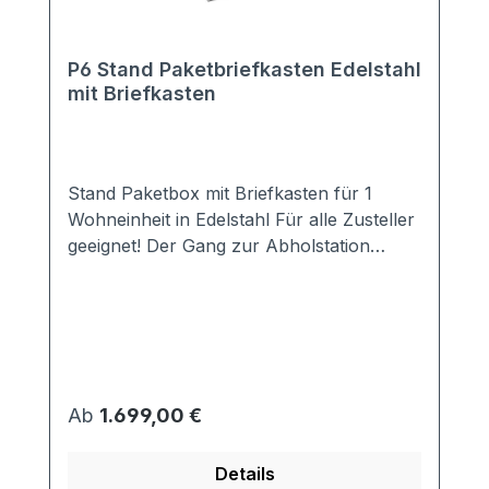
P6 Stand Paketbriefkasten Edelstahl
mit Briefkasten
Stand Paketbox mit Briefkasten für 1
Wohneinheit in Edelstahl Für alle Zusteller
geeignet! Der Gang zur Abholstation
entfällt! Auch Ihren Nachbarn müssen Sie
nicht mehr belästigen. Idealerweise ist in
der Paketbox der Briefkasten bereits
integriert. Das schlichte Design passt zu
jedem modernen Hausstil. Ausstattung: 1
DIN EN 13724 konformer Briefkasten
Regulärer Preis:
Ab
1.699,00 €
(passend für alle DIN A4 Umschläge) 1
Paketfach (verschiedene Größen zur
Details
Auswahl) 3-Punkt-Verriegeleung inkl.