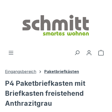
Zum Hauptinhalt springen
Ware
Eingangsbereich
Paketbriefkästen
P4 Paketbriefkasten mit
Briefkasten freistehend
Anthrazitgrau