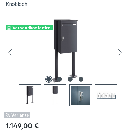
Knobloch
Bildergalerie überspringen
Versandkostenfrei
Variante
Regulärer Preis:
1.149,00 €