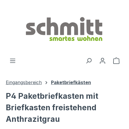
Zum Hauptinhalt springen
Ware
Eingangsbereich
Paketbriefkästen
P4 Paketbriefkasten mit
Briefkasten freistehend
Anthrazitgrau