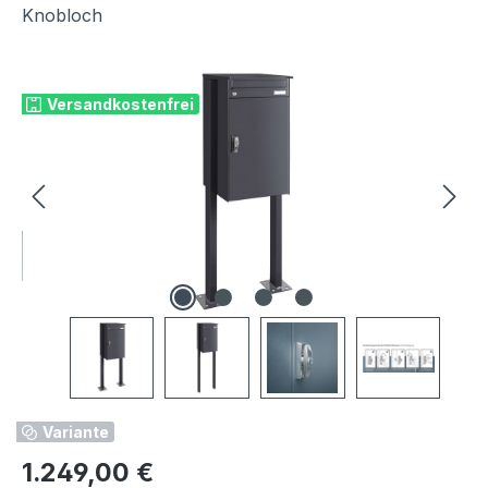
Knobloch
Bildergalerie überspringen
Versandkostenfrei
Variante
Regulärer Preis:
1.249,00 €