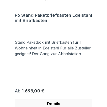
P6 Stand Paketbriefkasten Edelstahl
mit Briefkasten
Stand Paketbox mit Briefkasten für 1
Wohneinheit in Edelstahl Für alle Zusteller
geeignet! Der Gang zur Abholstation
entfällt! Auch Ihren Nachbarn müssen Sie
nicht mehr belästigen. Idealerweise ist in
der Paketbox der Briefkasten bereits
integriert. Das schlichte Design passt zu
jedem modernen Hausstil. Ausstattung: 1
DIN EN 13724 konformer Briefkasten
Regulärer Preis:
Ab
1.699,00 €
(passend für alle DIN A4 Umschläge) 1
Paketfach (verschiedene Größen zur
Details
Auswahl) 3-Punkt-Verriegeleung inkl.