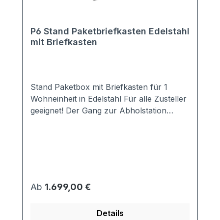
P6 Stand Paketbriefkasten Edelstahl
mit Briefkasten
Stand Paketbox mit Briefkasten für 1
Wohneinheit in Edelstahl Für alle Zusteller
geeignet! Der Gang zur Abholstation
entfällt! Auch Ihren Nachbarn müssen Sie
nicht mehr belästigen. Idealerweise ist in
der Paketbox der Briefkasten bereits
integriert. Das schlichte Design passt zu
jedem modernen Hausstil. Ausstattung: 1
DIN EN 13724 konformer Briefkasten
Regulärer Preis:
Ab
1.699,00 €
(passend für alle DIN A4 Umschläge) 1
Paketfach (verschiedene Größen zur
Details
Auswahl) 3-Punkt-Verriegeleung inkl.