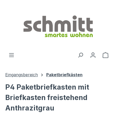
Zum Hauptinhalt springen
Ware
Eingangsbereich
Paketbriefkästen
P4 Paketbriefkasten mit
Briefkasten freistehend
Anthrazitgrau