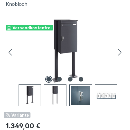
Knobloch
Bildergalerie überspringen
Versandkostenfrei
Variante
Regulärer Preis:
1.349,00 €