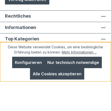
Rechtliches
Informationen
Top Kategorien
Diese Website verwendet Cookies, um eine bestmögliche
Erfahrung bieten zu können.
Mehr Informationen ...
Konfigurieren
Nur technisch notwendige
Alle Preise inkl. gesetzl. Mehrwertsteuer zzgl.
Alle Cookies akzeptieren
Versandkosten
und ggf. Nachnahmegebühren, wenn
nicht anders angegeben.