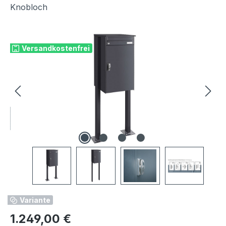
Knobloch
Bildergalerie überspringen
Versandkostenfrei
Variante
Regulärer Preis:
1.249,00 €