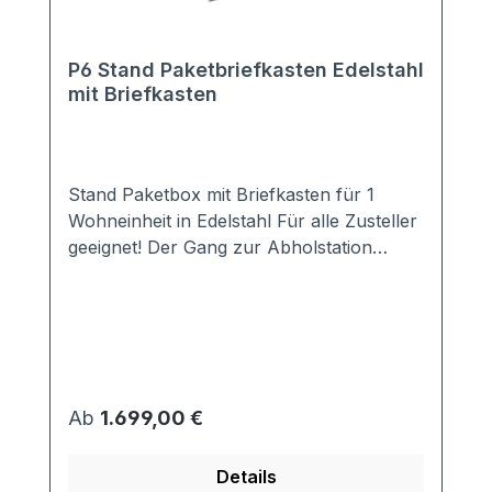
P6 Stand Paketbriefkasten Edelstahl
mit Briefkasten
Stand Paketbox mit Briefkasten für 1
Wohneinheit in Edelstahl Für alle Zusteller
geeignet! Der Gang zur Abholstation
entfällt! Auch Ihren Nachbarn müssen Sie
nicht mehr belästigen. Idealerweise ist in
der Paketbox der Briefkasten bereits
integriert. Das schlichte Design passt zu
jedem modernen Hausstil. Ausstattung: 1
DIN EN 13724 konformer Briefkasten
Regulärer Preis:
Ab
1.699,00 €
(passend für alle DIN A4 Umschläge) 1
Paketfach (verschiedene Größen zur
Details
Auswahl) 3-Punkt-Verriegeleung inkl.