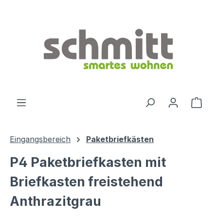
Zum Hauptinhalt springen
Ware
Eingangsbereich
Paketbriefkästen
P4 Paketbriefkasten mit
Briefkasten freistehend
Anthrazitgrau