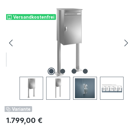
Bildergalerie überspringen
Versandkostenfrei
Variante
Regulärer Preis:
1.799,00 €