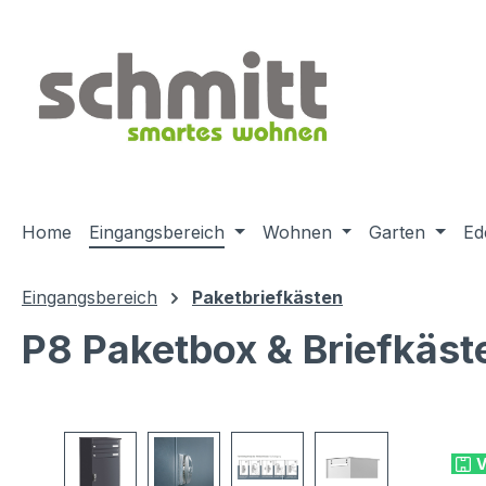
m Hauptinhalt springen
Zur Suche springen
Zur Hauptnavigation springen
Home
Eingangsbereich
Wohnen
Garten
Ed
Eingangsbereich
Paketbriefkästen
P8 Paketbox & Briefkäs
Bildergalerie überspringen
V