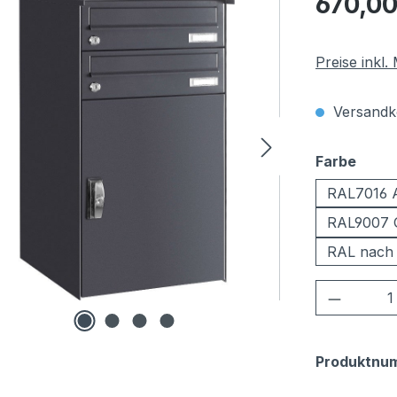
670,00
Preise inkl
Versandko
ausw
Farbe
RAL7016 A
RAL9007 
RAL nach
Produkt
Produktnu