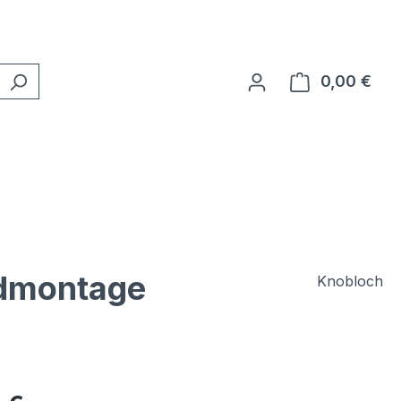
0,00 €
Ware
ndmontage
Knobloch
eis: