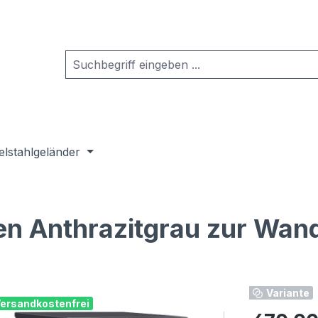
elstahlgeländer
ten Anthrazitgrau zur Wa
Variante
ersandkostenfrei
Regulärer Pr