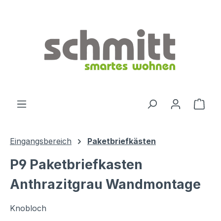
Zum Hauptinhalt springen
Ware
Eingangsbereich
Paketbriefkästen
P9 Paketbriefkasten
Anthrazitgrau Wandmontage
Knobloch