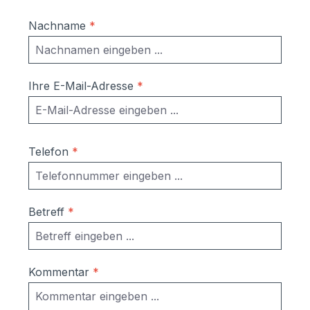
Päckchen, S Material: Kasten: Stahl
pulverlackiert in RAL9007 Graualuminium
Nachname
*
Verkleidung, Tür, Einwurfklappe: Edelstahl
V2A gebürstet Sie brauchen ein
anderes Maß oder andere Ausführung?
Kein Problem! Rufen Sie uns an unter
Ihre E-Mail-Adresse
*
09522 - 39 50 209 oder schicken Sie uns
eine E-Mail an info@schmitt-smartes-
wohnen.de Wir erstellen Ihnen ein
kostenfreies Angebot!
Telefon
*
Betreff
*
Kommentar
*