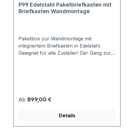
P99 Edelstahl Paketbriefkasten mit
Briefkasten Wandmontage
Paketbox zur Wandmontage mit
integriertem Briefkasten in Edelstahl.
Geeignet für alle Zusteller! Der Gang zur
Abholstation entfällt! Auch Ihren
Nachbarn müssen Sie nicht mehr
belästigen. Mit dem integrierten
Briefkasten haben Sie beides auf einmal.
Ein zusätzlicher Briefkasten ist nicht
notwendig. Die Paketbox erhalten Sie in
Regulärer Preis:
Ab
899,00 €
zwei unterschiedlichen Größen.
Entscheiden Sie selbst, für welches
Details
Volumen Sie Pakete empfangen möchten.
Zur einfacheren Montage ist der
Paketbriefkasten auf der Rückseite mit