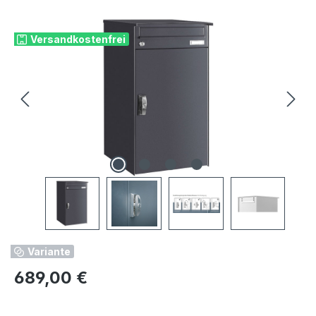
Bildergalerie überspringen
Versandkostenfrei
Variante
Regulärer Preis:
689,00 €