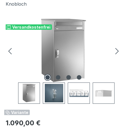
Knobloch
Bildergalerie überspringen
Versandkostenfrei
Variante
Regulärer Preis:
1.090,00 €