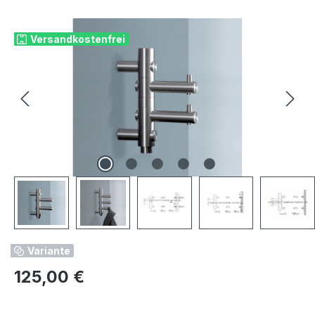
Bildergalerie überspringen
Versandkostenfrei
Variante
Regulärer Preis:
125,00 €