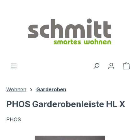
Zum Hauptinhalt springen
Ware
Wohnen
Garderoben
PHOS Garderobenleiste HL X
PHOS
Bildergalerie überspringen