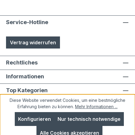
Service-Hotline
Vertrag widerrufen
Rechtliches
Informationen
Top Kategorien
Diese Website verwendet Cookies, um eine bestmögliche
Erfahrung bieten zu können.
Mehr Informationen ...
Konfigurieren
Nur technisch notwendige
Alle Preise inkl. gesetzl. Mehrwertsteuer zzgl.
Alle Cookies akzeptieren
Versandkosten
und ggf. Nachnahmegebühren, wenn