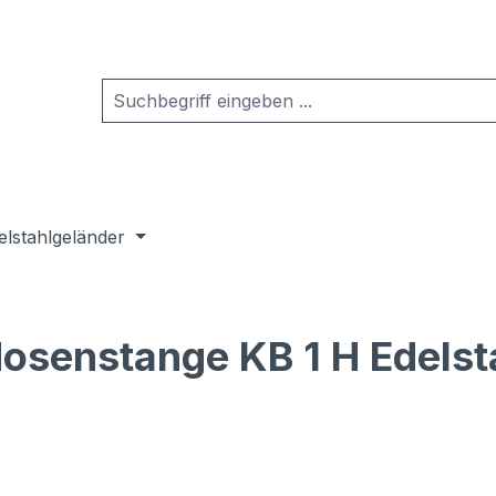
elstahlgeländer
osenstange KB 1 H Edelst