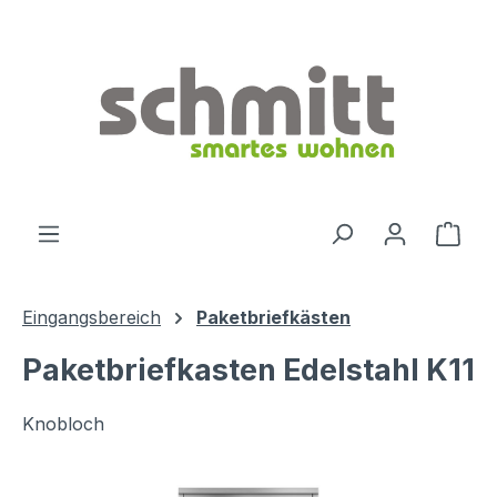
Zum Hauptinhalt springen
Ware
Eingangsbereich
Paketbriefkästen
Paketbriefkasten Edelstahl K11
Knobloch
Bildergalerie überspringen