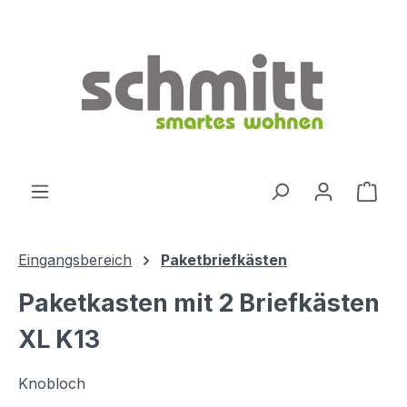
Zum Hauptinhalt springen
Ware
Eingangsbereich
Paketbriefkästen
Paketkasten mit 2 Briefkästen
XL K13
Knobloch