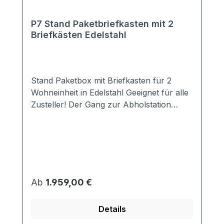
P7 Stand Paketbriefkasten mit 2
Briefkästen Edelstahl
Stand Paketbox mit Briefkasten für 2
Wohneinheit in Edelstahl Geeignet für alle
Zusteller! Der Gang zur Abholstation
entfällt! Auch Ihren Nachbarn müssen Sie
nicht mehr belästigen. Idealerweise ist in
der Paketbox der Briefkasten bereits
integriert. Das schlichte Design passt zu
jedem modernen Hausstil. Ausstattung: 2x
DIN EN 13724 konformer Briefkasten
Regulärer Preis:
Ab
1.959,00 €
(passend für alle DIN A4 Umschläge) 1
Paketfach 3-Punkt-Verriegeleung inkl.
Details
einer Türverstärkung -> Paketboxen sind