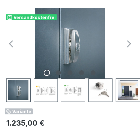
Bildergalerie überspringen
Versandkostenfrei
Variante
Regulärer Preis:
1.235,00 €