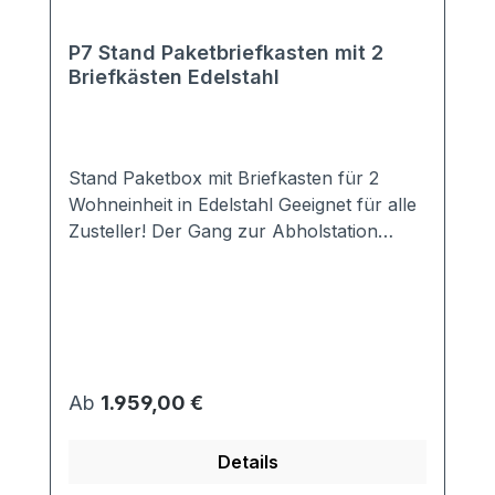
P7 Stand Paketbriefkasten mit 2
Briefkästen Edelstahl
Stand Paketbox mit Briefkasten für 2
Wohneinheit in Edelstahl Geeignet für alle
Zusteller! Der Gang zur Abholstation
entfällt! Auch Ihren Nachbarn müssen Sie
nicht mehr belästigen. Idealerweise ist in
der Paketbox der Briefkasten bereits
integriert. Das schlichte Design passt zu
jedem modernen Hausstil. Ausstattung: 2x
DIN EN 13724 konformer Briefkasten
Regulärer Preis:
Ab
1.959,00 €
(passend für alle DIN A4 Umschläge) 1
Paketfach 3-Punkt-Verriegeleung inkl.
Details
einer Türverstärkung -> Paketboxen sind