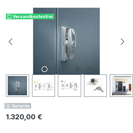
Bildergalerie überspringen
Versandkostenfrei
Variante
Regulärer Preis:
1.320,00 €