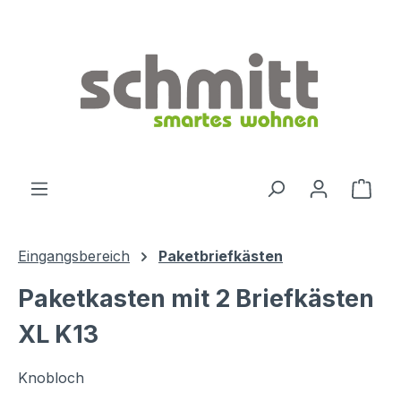
Zum Hauptinhalt springen
Ware
Eingangsbereich
Paketbriefkästen
Paketkasten mit 2 Briefkästen
XL K13
Knobloch