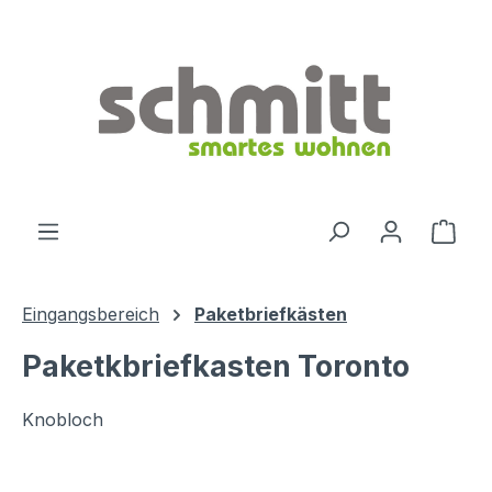
Zum Hauptinhalt springen
Ware
Eingangsbereich
Paketbriefkästen
Paketkbriefkasten Toronto
Knobloch
Bildergalerie überspringen