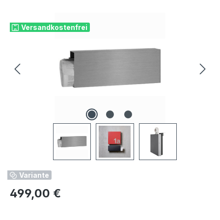
Bildergalerie überspringen
Versandkostenfrei
Variante
Regulärer Preis:
499,00 €