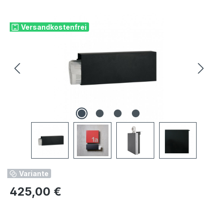
Bildergalerie überspringen
Versandkostenfrei
Variante
Regulärer Preis:
425,00 €