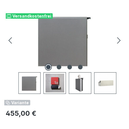
Bildergalerie überspringen
Versandkostenfrei
Variante
Regulärer Preis:
455,00 €