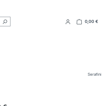
0,00 €
Ware
Serafini
eis: