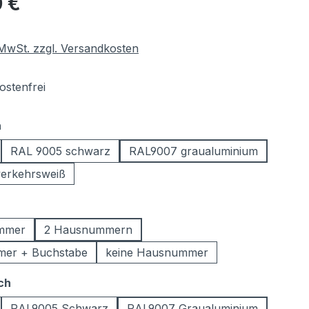
 €
. MwSt. zzgl. Versandkosten
stenfrei
auswählen
n
RAL 9005 schwarz
RAL9007 graualuminium
erkehrsweiß
swählen
mmer
2 Hausnummern
er + Buchstabe
keine Hausnummer
auswählen
ch
RAL9005 Schwarz
RAL9007 Graualuminium