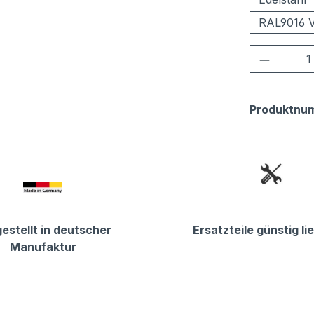
RAL9016 V
Produkt
Produktnu
estellt in deutscher
Ersatzteile günstig li
Manufaktur