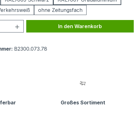
erkehrsweiß
ohne Zeitungsfach
 Anzahl: Gib den gewünschten Wert ein 
In den Warenkorb
mmer:
B2300.073.78
eferbar
Großes Sortiment