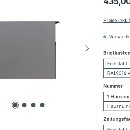
435,00
Preise inkl
Versandko
Briefkaste
Edelstahl
RAL9016 v
au
Nummer
1 Hausnu
Hausnumm
Zeitungsfa
Edelstahl