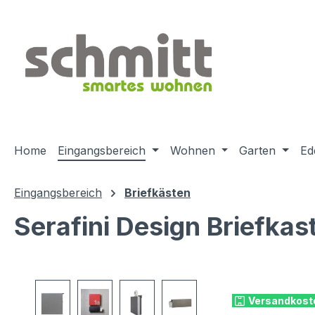
m Hauptinhalt springen
Zur Suche springen
Zur Hauptnavigation springen
Home
Eingangsbereich
Wohnen
Garten
Ed
Eingangsbereich
Briefkästen
Serafini Design Briefka
Bildergalerie überspringen
Versandkost