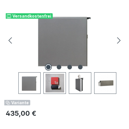
Bildergalerie überspringen
Versandkostenfrei
Variante
Regulärer Preis:
435,00 €