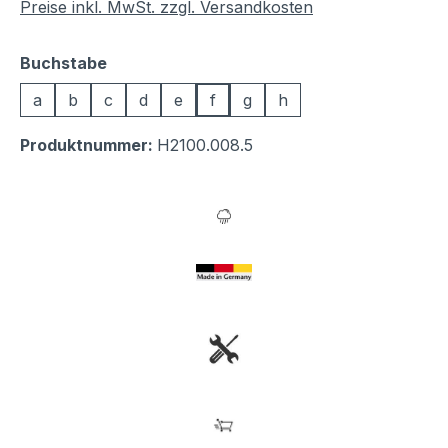
Preise inkl. MwSt. zzgl. Versandkosten
auswählen
Buchstabe
a
b
c
d
e
f
g
h
Produktnummer:
H2100.008.5