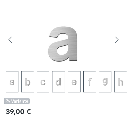
Bildergalerie überspringen
Variante
Regulärer Preis:
39,00 €