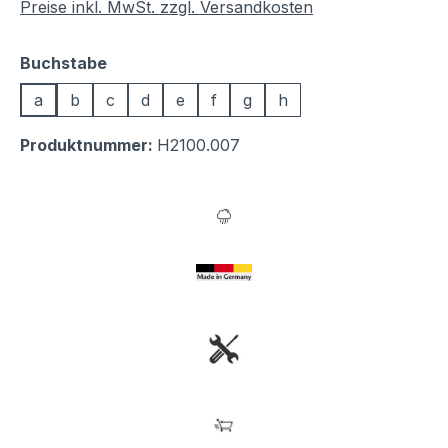
Preise inkl. MwSt. zzgl. Versandkosten
auswählen
Buchstabe
a
b
c
d
e
f
g
h
Produktnummer:
H2100.007