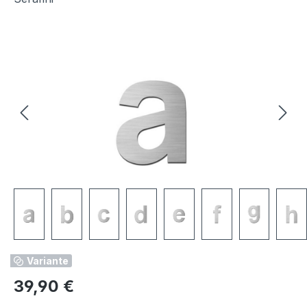
Bildergalerie überspringen
Variante
Regulärer Preis:
39,90 €