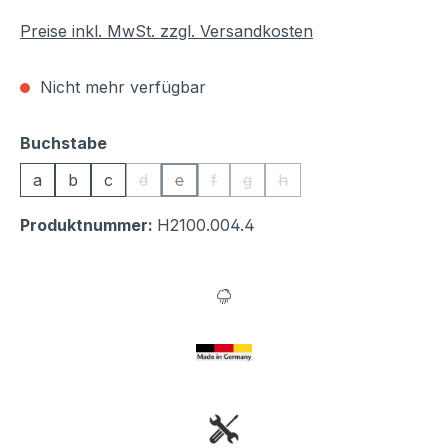
Preise inkl. MwSt. zzgl. Versandkosten
Nicht mehr verfügbar
auswählen
Buchstabe
a
b
c
d
e
f
g
h
(Diese Option ist zurzeit nicht verfügbar.)
(Diese Option ist zurzeit nicht verfügbar.
(Diese Option ist zurzeit nicht verfü
(Diese Option ist zurzeit nicht 
(Diese Option ist zurzeit 
Produktnummer:
H2100.004.4