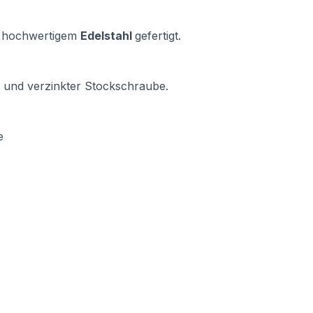
us hochwertigem
Edelstahl
gefertigt.
l und verzinkter Stockschraube.
e