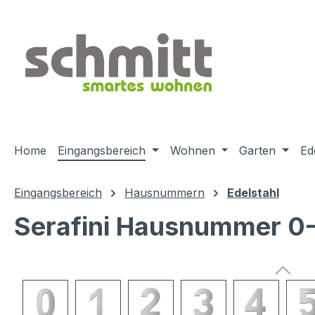
m Hauptinhalt springen
Zur Suche springen
Zur Hauptnavigation springen
Home
Eingangsbereich
Wohnen
Garten
Ed
Eingangsbereich
Hausnummern
Edelstahl
Serafini Hausnummer 0-
Bildergalerie überspringen