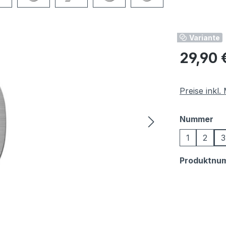
Variante
Regulärer Pr
29,90 
Preise inkl
au
Nummer
1
2
3
Produktnu