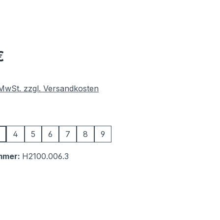
eis:
€
. MwSt. zzgl. Versandkosten
swählen
4
5
6
7
8
9
mmer:
H2100.006.3